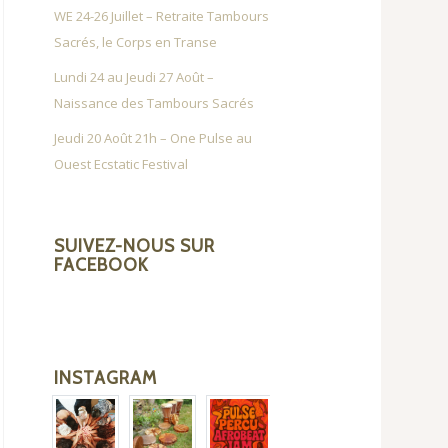
WE 24-26 Juillet – Retraite Tambours
Sacrés, le Corps en Transe
Lundi 24 au Jeudi 27 Août –
Naissance des Tambours Sacrés
Jeudi 20 Août 21h – One Pulse au
Ouest Ecstatic Festival
SUIVEZ-NOUS SUR
FACEBOOK
INSTAGRAM