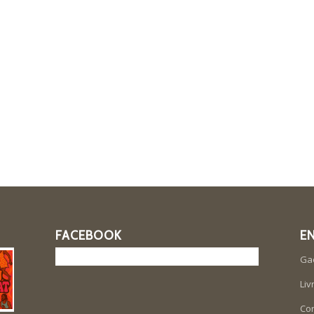
FACEBOOK
E
Ga
Liv
Con