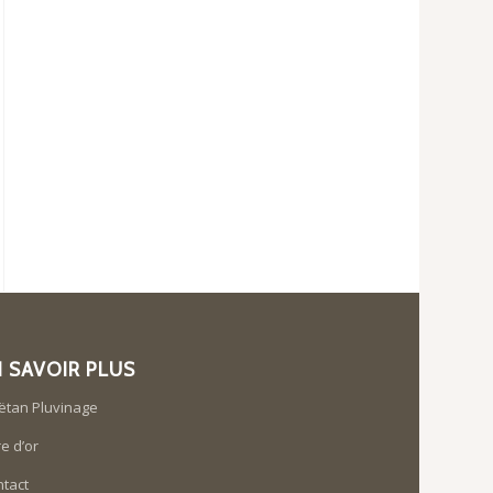
N SAVOIR PLUS
ëtan Pluvinage
re d’or
tact